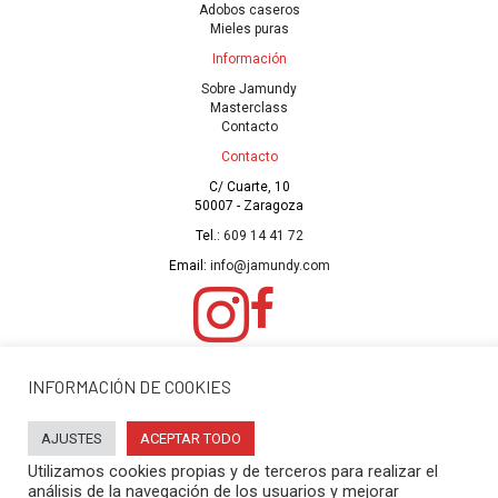
Adobos caseros
Mieles puras
Información
Sobre Jamundy
Masterclass
Contacto
Contacto
C/ Cuarte, 10
50007 - Zaragoza
Tel.:
609 14 41 72
Email:
info@jamundy.com
© 2023 Jamundy |
Diseño de web
por Visualcom
INFORMACIÓN DE COOKIES
Política de cookies
|
Política de privacidad
|
Aviso legal
|
Accesibilidad
PROGRAMA KIT DIGITAL COFINANCIADO POR LOS FONDOS NEXT
AJUSTES
ACEPTAR TODO
GENERATION (EU) DEL MECANISMO DE RECUPERACIÓN Y RESILENCIA
Utilizamos cookies propias y de terceros para realizar el
análisis de la navegación de los usuarios y mejorar