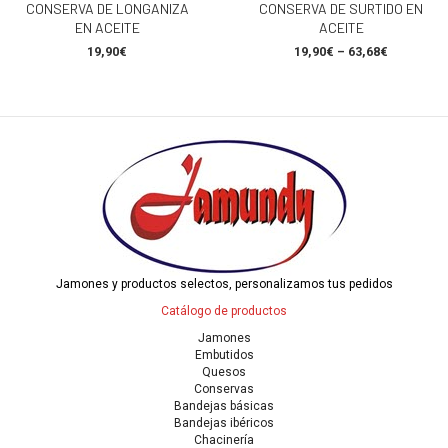
CONSERVA DE LONGANIZA
CONSERVA DE SURTIDO EN
EN ACEITE
ACEITE
19,90
€
19,90
€
–
63,68
€
Este
producto
tiene
múltiples
variantes.
Las
opciones
se
pueden
elegir
en
Jamones y productos selectos, personalizamos tus pedidos
la
Catálogo de productos
página
de
Jamones
Embutidos
producto
Quesos
Conservas
Bandejas básicas
Bandejas ibéricos
Chacinería