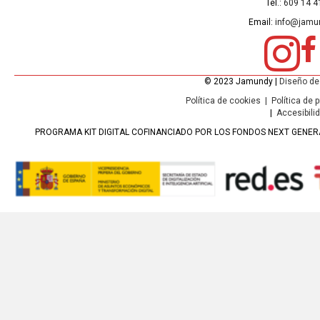
Tel.:
609 14 4
Email:
info@jamu
© 2023 Jamundy |
Diseño de
Política de cookies
|
Política de 
|
Accesibili
PROGRAMA KIT DIGITAL COFINANCIADO POR LOS FONDOS NEXT GENERA