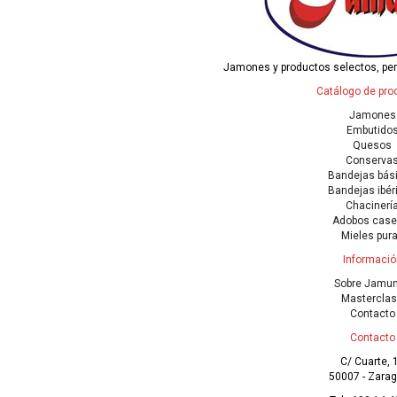
Jamones y productos selectos, pe
Catálogo de pro
Jamones
Embutido
Quesos
Conserva
Bandejas bás
Bandejas ibér
Chacinerí
Adobos case
Mieles pur
Informació
Sobre Jamu
Mastercla
Contacto
Contacto
C/ Cuarte, 
50007 - Zara