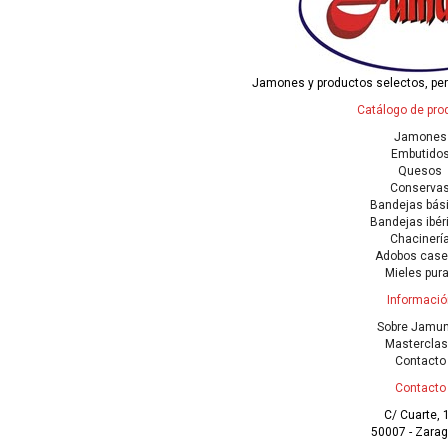
Jamones y productos selectos, pe
Catálogo de pro
Jamones
Embutido
Quesos
Conserva
Bandejas bás
Bandejas ibér
Chacinerí
Adobos case
Mieles pur
Informació
Sobre Jamu
Mastercla
Contacto
Contacto
C/ Cuarte, 
50007 - Zara