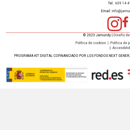
Tel.:
609 14 4
Email:
info@jamu
© 2023 Jamundy |
Diseño de
Política de cookies
|
Política de 
|
Accesibili
PROGRAMA KIT DIGITAL COFINANCIADO POR LOS FONDOS NEXT GENERA