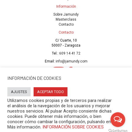
Información
Sobre Jamundy
Masterclass
Contacto
Contacto
C/ Cuarte, 10
50007 - Zaragoza
Tel.:
609 14 41 72
Email:
info@jamundy.com
INFORMACIÓN DE COOKIES
© 2023 Jamundy |
Diseño de web
por Visualcom
AJUSTES
ACEPTAR TODO
Política de cookies
|
Política de privacidad
|
Aviso legal
|
Accesibilidad
Utilizamos cookies propias y de terceros para realizar
el análisis de la navegación de los usuarios y mejorar
PROGRAMA KIT DIGITAL COFINANCIADO POR LOS FONDOS NEXT
nuestros servicios. Al pulsar Acepto consiente dichas
GENERATION (EU) DEL MECANISMO DE RECUPERACIÓN Y RESILENCIA
cookies. Puede obtener más información, o bien
conocer cómo cambiar la configuración, pulsando en
Más información.
INFORMACIÓN SOBRE COOKIES