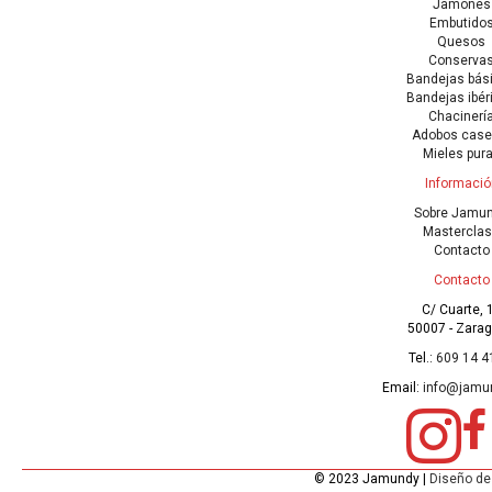
Jamones
Embutido
Quesos
Conserva
Bandejas bás
Bandejas ibér
Chacinerí
Adobos case
Mieles pur
Informació
Sobre Jamu
Mastercla
Contacto
Contacto
C/ Cuarte, 
50007 - Zara
Tel.:
609 14 4
Email:
info@jamu
© 2023 Jamundy |
Diseño de