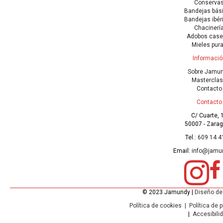
Conserva
Bandejas bás
Bandejas ibér
Chacinerí
Adobos case
Mieles pur
Informació
Sobre Jamu
Mastercla
Contacto
Contacto
C/ Cuarte, 
50007 - Zara
Tel.:
609 14 4
Email:
info@jamu
© 2023 Jamundy |
Diseño de
Política de cookies
|
Política de 
|
Accesibili