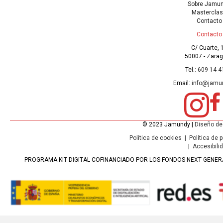
Sobre Jamu
Mastercla
Contacto
Contacto
C/ Cuarte, 
50007 - Zara
Tel.:
609 14 4
Email:
info@jamu
© 2023 Jamundy |
Diseño de
Política de cookies
|
Política de 
|
Accesibili
PROGRAMA KIT DIGITAL COFINANCIADO POR LOS FONDOS NEXT GENERA