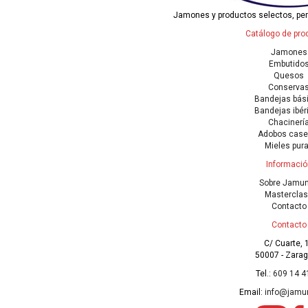
Jamones y productos selectos, pe
Catálogo de pro
Jamones
Embutido
Quesos
Conserva
Bandejas bás
Bandejas ibér
Chacinerí
Adobos case
Mieles pur
Informació
Sobre Jamu
Mastercla
Contacto
Contacto
C/ Cuarte, 
50007 - Zara
Tel.:
609 14 4
Email:
info@jamu