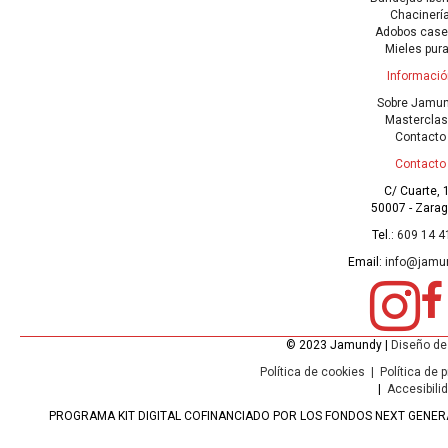
Chacinerí
Adobos case
Mieles pur
Informació
Sobre Jamu
Mastercla
Contacto
Contacto
C/ Cuarte, 
50007 - Zara
Tel.:
609 14 4
Email:
info@jamu
© 2023 Jamundy |
Diseño de
Política de cookies
|
Política de 
|
Accesibili
PROGRAMA KIT DIGITAL COFINANCIADO POR LOS FONDOS NEXT GENERA